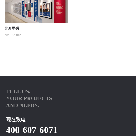
北斗星通
2021.BeiJing
TELL US.
YOUR PROJECTS
AND NEEDS.
现在致电
400-607-6071