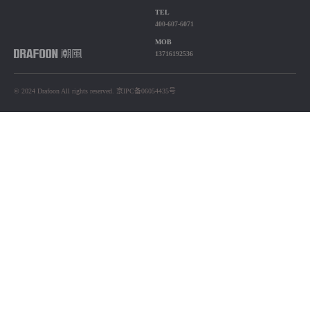
TEL
400-607-6071
MOB
13716192536
© 2024 Drafoon All rights reserved. 京IPC备06054435号