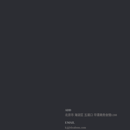
ADD
北京市 海淀区 五道口 华清商务会馆1208
EMAIL
kj@drafoon.com