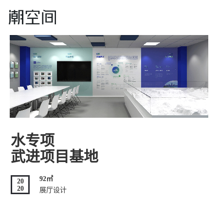
水专项
武进项目基地
92㎡
20
20
展厅设计