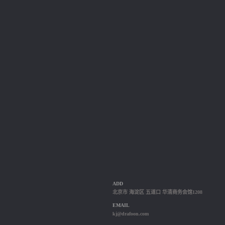
ADD
北京市 海淀区 五道口 华清商务会馆1208
EMAIL
kj@drafoon.com