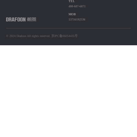
TEL
400-607-6071
MOB
13716192536
© 2024 Drafoon All rights reserved. 京IPC备06054435号