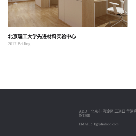
北京理工大学先进材料实验中心
2017.BeiJing
ADD：北京市 海淀区 五道口 华清
馆1208
EMAIL：kj@drafoon.com