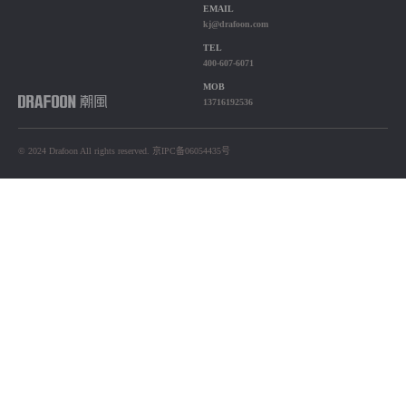
EMAIL
kj@drafoon.com
TEL
400-607-6071
MOB
13716192536
© 2024 Drafoon All rights reserved. 京IPC备06054435号