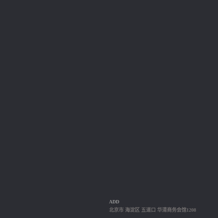
ADD
北京市 海淀区 五道口 华清商务会馆1208