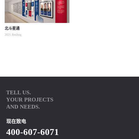
北斗星通
2021.BeiJing
TELL US.
YOUR PROJECTS
AND NEEDS.
现在致电
400-607-6071